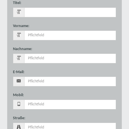
Titel
:
Vorname
:
Nachname
:
E-Mail
:
Mobil
:
Straße
: