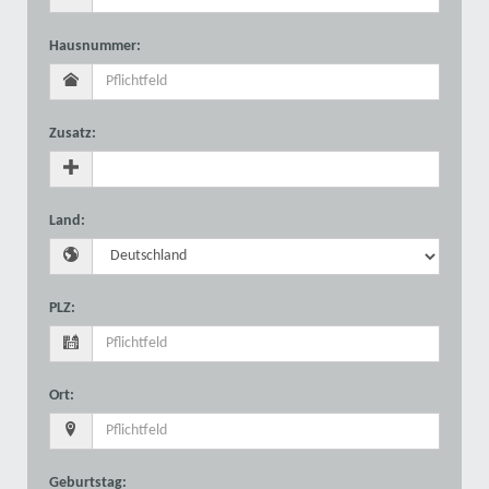
Hausnummer
:
Zusatz
:
Land
:
PLZ
:
Ort
:
Geburtstag
: