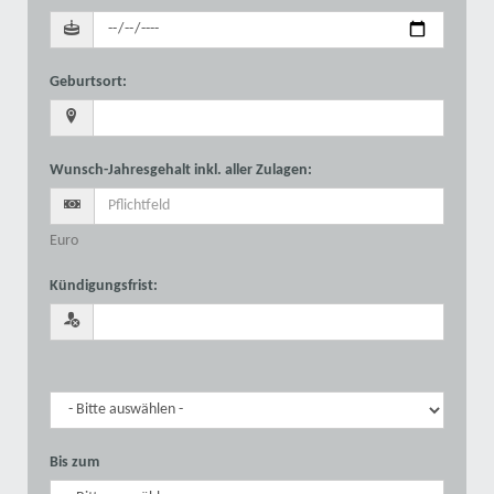
Geburtsort
:
Wunsch-Jahresgehalt inkl. aller Zulagen
:
Euro
Kündigungsfrist
:
Bis zum